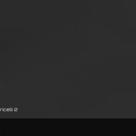
icelli 2
2