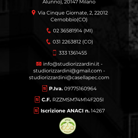
Alunno), 20147 Milano
Via Cinque Giornate, 2, 22012
Cernobbio(CO)
02 36581914 (MI)
031 2263812 (CO)
333 1361455
info@studiorizzardini.it -
studiorizzardini@gmail.com -
studiorizzardini@casellapec.com
P.Iva.
09775160964
C.F.
RZZMSM74M14F205I
Iscrizione ANACI n.
14267