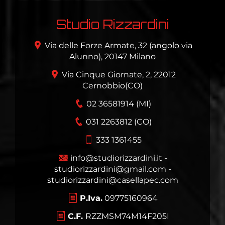
Studio Rizzardini
Via delle Forze Armate, 32 (angolo via
Alunno), 20147 Milano
Via Cinque Giornate, 2, 22012
Cernobbio(CO)
02 36581914 (MI)
031 2263812 (CO)
333 1361455
info@studiorizzardini.it -
studiorizzardini@gmail.com -
studiorizzardini@casellapec.com
P.Iva.
09775160964
C.F.
RZZMSM74M14F205I